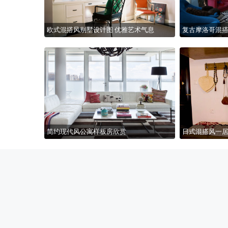
欧式混搭风别墅设计图 优雅艺术气息
复古摩洛哥混搭
简约现代风公寓样板房欣赏
日式混搭风一