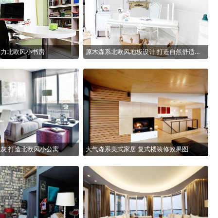
活力北欧风小书房
原木森系北欧风地板设计 打造自然舒适工作区
灰 打造北欧风小公寓
大气森系美式家居 复式楼装修效果图