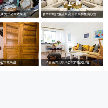
风 复式公寓效果图
奢华后现代混搭风 高层公寓样板房欣赏
居公寓效果图
小清新色彩北欧风公寓样板房欣赏