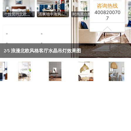
咨询热线
400820070
个性简约北欧风卧室背景墙设计
清爽地中海风情书房设计图
时尚黑白配 简洁北欧风卫生间效果图
7
2/5
浪漫北欧风格客厅水晶吊灯效果图