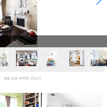
：
北欧
白色
40平米
3万以下