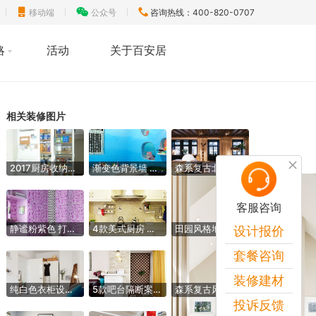
移动端
公众号
咨询热线：400-820-0707
略
活动
关于百安居
相关装修图片
2017厨房收纳柜布置 打造超强储物空间
渐变色背景墙 打造梦幻唯美家居
森系复古北欧风 复式公寓案例欣赏
客服咨询
静谧粉紫色 打造浪漫卫生间效果图
4款美式厨房 吸顶式油烟机设计图
田园风格地毯设计 打造温馨家居
设计报价
套餐咨询
装修建材
纯白色衣柜设计 打造干净整洁卧室
5款吧台隔断案例 实用美观的设计
森系复古风来袭 4款原木别墅吊顶设计
投诉反馈