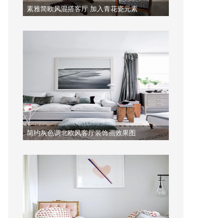
素雅简欧风混搭客厅 加入青花瓷元素
简约灰色调北欧风客厅装饰画效果图