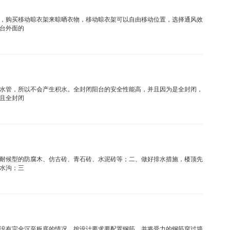
，购买移动晾衣架来晾晒衣物，移动晾衣架可以自由移动位置，选择通风效
台外面的
水管，所以不会产生积水。全封闭阳台的安全性能高，并且因为是全封闭，
且全封闭
耐候型的防腐木、仿古砖、青石砖、水泥砖等；二、做好排水措施，楼顶先
水沟；三
没有完全沉至板底的情况，按设计要求要配置钢筋，并将受力的钢筋穿过墙