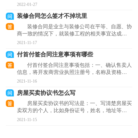
的具体位置；三、委托方式，例如全包、半包；
2022-01-27
四、明确内容，写清
装修合同怎么签才不掉坑里
装修合同是业主与装修公司在平等、自愿、协
商一致的情况下，就装修工程的相关事宜达成一
致的协议。初次装修的业主要格外注意，避免掉
2021-11-17
进合同文本的文字漏
付首付签合同注意事项有哪些
付首付签合同注意事项包括：一、确认售卖人
信息，将开发商营业执照注册号，名称及资格证
书号进行确认；二、查验开发商五证，在签合同
2021-11-16
前要检查开发商五证
房屋买卖协议书怎么写
房屋买卖协议书的写法是：一、写清楚房屋买
卖双方的个人，比如身份证号，姓名，地址等；
二、协议条款的内容必须写清楚甲乙双方的责
2021-11-15
任，比如标明是甲方自