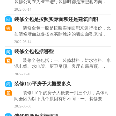
装修公司在为业主进行装修时都是按照套内面
积。建筑面积会包含公摊面积，如果按建筑面积
2022-03-14
来计算，业主会掏很多
装修全包是按照实际面积还是建筑面积
装修全包一般是按照实际面积来进行报价，比
如装修墙面就要按照实际涂刷的墙面面积来报
价，这样子会比较合理公平。此外在铺设室内的
2022-03-14
水电管线的时候，走线
装修全包包括哪些
装修全包包括：一、装修材料，防水涂料、水
泥电线、水电管、厨卫吊顶、客厅布局吊顶、窗
台石、开关面板、配电箱、墙砖、地砖、沙砖、
2022-03-10
房门、木材等，装修
装修110平房子大概要多久
装修110平的房子大概要一到三个月，具体时
间会因为以下几个原因有所不同：一、装修要
求，精装修的房子所耗费的时间肯定要比简单装
2022-03-08
修耗费的时间要长；