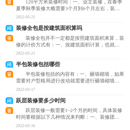
120平方米装修时间：一、业主装修，在春季
夏季秋季装修大概需要3个月到6个月左右，装修
完毕之后需要去除甲醛，总共需要8个月左右；
2022-03-21
二、装修公司装
装修全包是按建筑面积算吗
装修全包并不一定都是按照建筑面积来算，装
修的计价方式有：一、按建筑面积计算，也就是
跟装修公司签订合同，按照建筑面积每平方多少
2022-03-21
钱，然后进行整体装
半包装修包括哪些
半包装修包括的内容有：一、砸墙砌墙，如果
需要对户型格局进行改动就需要进行砸墙砌墙；
二、水电改造，水电改造就是安装房屋内部的水
2022-03-17
管电线；三、瓦工贴
跃层装修要多少时间
跃层装修一般需要1~2个月的时间，具体装修
时间要根据以下几种情况来判断：一、装修团队
工作人员比较少，装修的时间就会长些，装修工
2022-03-16