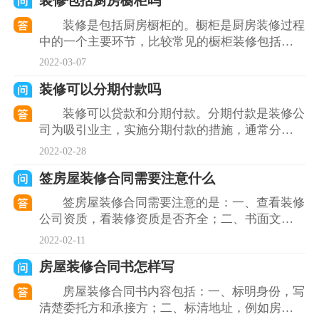
装修包括厨房橱柜吗
装修是包括厨房橱柜的。橱柜是厨房装修过程
中的一个主要环节，比较常见的橱柜装修包括了
整体橱柜装修和砖夹橱柜装修两种。整体橱柜装
2022-03-07
修方式比较方便，而
装修可以分期付款吗
装修可以贷款和分期付款。分期付款是装修公
司为吸引业主，实施分期付款的措施，通常分期
付款的比例安排，是按照装饰行业的惯例，装修
2022-02-28
费的首款是比例是最
签房屋装修合同需要注意什么
签房屋装修合同需要注意的是：一、查看装修
公司资质，看装修资质是否齐全；二、书面文件
不全，在签订时要看一下相关的施工图纸等文件
2022-02-11
是否齐全；三、合同
房屋装修合同书怎样写
房屋装修合同书内容包括：一、标明身份，写
清楚委托方和承接方；二、标清地址，例如房屋