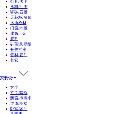
灯具/照明
涂料/油漆
瓷砖/石板
天花板/吊顶
木质板材
门窗/地板
建筑五金
胶剂
硅藻泥/壁纸
开关插座
管材/管件
其它
家装设计
客厅
玄关/隔断
飘窗/榻榻米
过道/阁楼
卧室/客厅