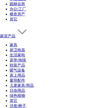
园林会所
办公/工厂
楼盘房产
其它
家居产品
家具
厨卫电器
生活家电
床垫/地毯
软装产品
暖气设备
床上用品
窗帘配件
儿童家具/用品
日杂用品
绿色植物
其它
沙发/椅子