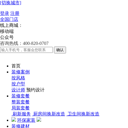
[切换城市]
登录
注册
全国门店
线上商城：
移动端
公众号
咨询热线：400-820-0707
确认
首页
装修案例
按风格
按户型
设计师
预约设计
装修套餐
整装套餐
局装套餐
刷新服务
厨房间换新改造
卫生间换新改造
环保家装
装修建材