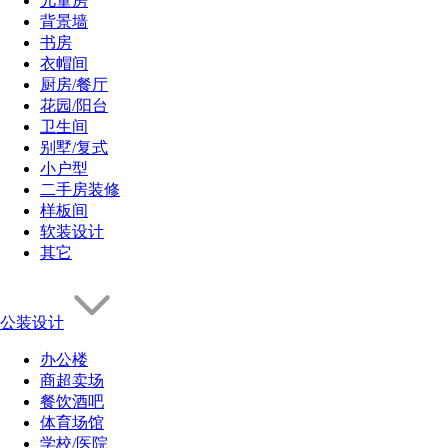
儿童房
背景墙
书房
衣帽间
厨房/餐厅
花园/阳台
卫生间
别墅/复式
小户型
二手房装修
样板间
软装设计
其它
公装设计
办公楼
商超卖场
餐饮酒吧
体育场馆
学校/医院