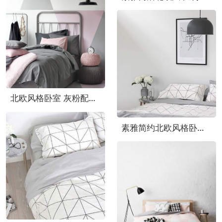
北欧风格卧室 灰粉配几何背景墙设计
素雅简约北欧风格卧室床品图