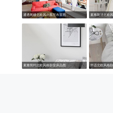
通透阁楼北欧风小客厅布置图
素雅简洁北欧风
素雅简约北欧风格卧室床品图
舒适北欧风格卧