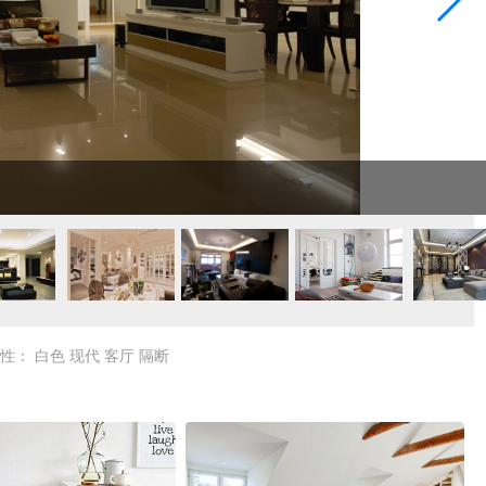
属性：
白色
现代
客厅
隔断