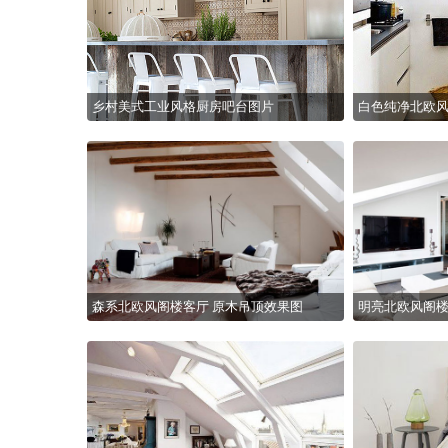
乡村美式工业风格厨房吧台图片
白色纯净北欧
森系北欧风阁楼客厅 原木吊顶效果图
明亮北欧风阁