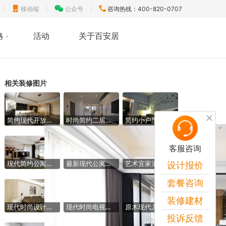
移动端
公众号
咨询热线：400-820-0707
略
活动
关于百安居
相关装修图片
简约现代开放式三居室内设计
时尚简约二居室内吊顶图片
简约小户型客厅装潢欣赏
客服咨询
现代简约公寓客厅隔断设计
最新现代公寓客厅隔断设计
艺术宜家混搭风卧室 背景墙隔板效果图
设计报价
套餐咨询
装修建材
现代时尚设计客厅茶几装饰图
现代时尚电视组合柜效果图
原木现代儿童房效果图
投诉反馈