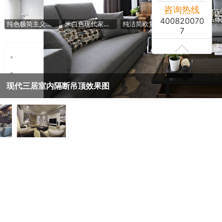
咨询热线
400820070
纯色极简主义卧室背景墙设计
米白色现代家居卫生间装饰图
纯洁简欧复式客厅案例图
7
现代三居室内隔断吊顶效果图