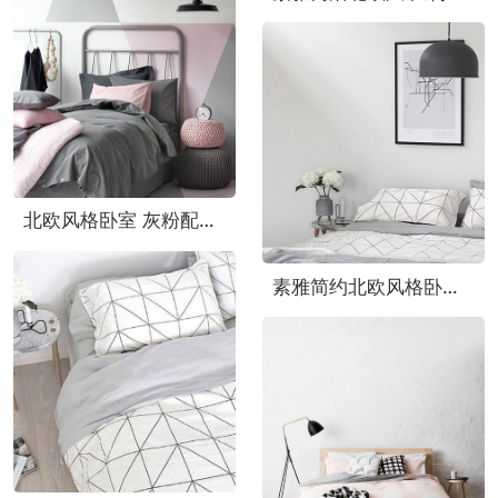
北欧风格卧室 灰粉配几何背景墙设计
素雅简约北欧风格卧室床品图