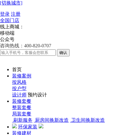
[切换城市]
登录
注册
全国门店
线上商城：
移动端
公众号
咨询热线：400-820-0707
确认
首页
装修案例
按风格
按户型
设计师
预约设计
装修套餐
整装套餐
局装套餐
刷新服务
厨房间换新改造
卫生间换新改造
环保家装
装修建材