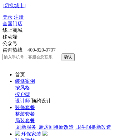
[切换城市]
登录
注册
全国门店
线上商城：
移动端
公众号
咨询热线：400-820-0707
确认
首页
装修案例
按风格
按户型
设计师
预约设计
装修套餐
整装套餐
局装套餐
刷新服务
厨房间换新改造
卫生间换新改造
环保家装