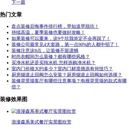
下一篇
热门文章
盘点装修后悔事件排行榜，早知道早脱坑！
持续高温，夏季装修也要做好攻略！
如果装修可以重来，这9个坑我肯定不会再踩了！
装修公司最常见4大套路，第一点90%的人都中招了！
装修注意这8点，让装修不留遗憾
时尚衣帽间怎么装修？都有哪些风格？
买净水机还是买纯水机 怎样选购净水机？
室内门价格大约多少？室内门材质挑选有何技巧？
厨房烟道止回阀怎么安装？厨房烟道止回阀如何选择？
装修背景墙客厅有哪些注意事项？电视背景墙的款式有哪
些？
装修效果图
浪漫森系美式餐厅实景图欣赏