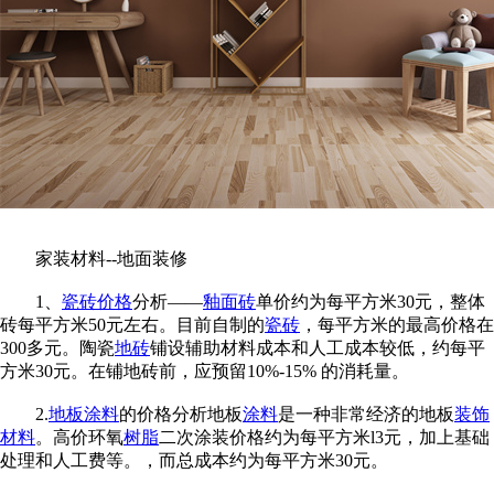
家装材料--地面装修
1、
瓷砖价格
分析——
釉面砖
单价约为每平方米30元，整体
砖每平方米50元左右。目前自制的
瓷砖
，每平方米的最高价格在
300多元。陶瓷
地砖
铺设辅助材料成本和人工成本较低，约每平
方米30元。在铺地砖前，应预留10%-15% 的消耗量。
2.
地板
涂料
的价格分析地板
涂料
是一种非常经济的地板
装饰
材料
。高价环氧
树脂
二次涂装价格约为每平方米l3元，加上基础
处理和人工费等。，而总成本约为每平方米30元。