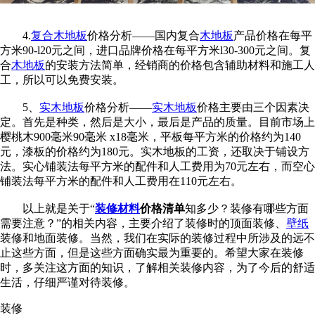
4.
复合木地板
价格分析——国内复合
木地板
产品价格在每平
方米90-l20元之间，进口品牌价格在每平方米l30-300元之间。复
合
木地板
的安装方法简单，经销商的价格包含辅助材料和施工人
工，所以可以免费安装。
5、
实木地板
价格分析——
实木地板
价格主要由三个因素决
定。首先是种类，然后是大小，最后是产品的质量。目前市场上
樱桃木900毫米90毫米 x18毫米，平板每平方米的价格约为140
元，漆板的价格约为180元。实木地板的工资，还取决于铺设方
法。实心铺装法每平方米的配件和人工费用为70元左右，而空心
铺装法每平方米的配件和人工费用在110元左右。
以上就是关于“
装修材料
价格清单
知多少？装修有哪些方面
需要注意？”的相关内容，主要介绍了装修时的顶面装修、
壁纸
装修和地面装修。当然，我们在实际的装修过程中所涉及的远不
止这些方面，但是这些方面确实最为重要的。希望大家在装修
时，多关注这方面的知识，了解相关装修内容，为了今后的舒适
生活，仔细严谨对待装修。
装修