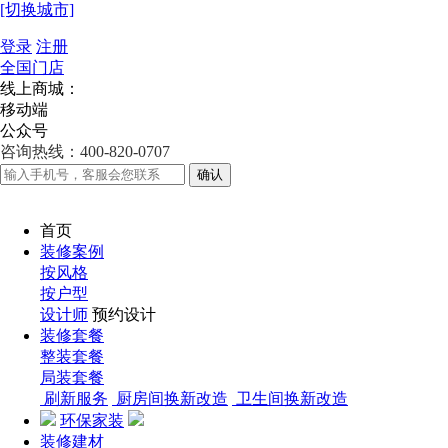
[切换城市]
登录
注册
全国门店
线上商城：
移动端
公众号
咨询热线：400-820-0707
确认
首页
装修案例
按风格
按户型
设计师
预约设计
装修套餐
整装套餐
局装套餐
刷新服务
厨房间换新改造
卫生间换新改造
环保家装
装修建材