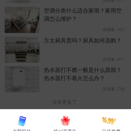
空调分类什么适合家用？家用空
调怎么维护？
阅读量 1447
方太厨具贵吗？厨具如何选购？
阅读量 1677
热水器打不燃一般是什么原因？
热水器打不着火怎么办？
阅读量 1766
没有更多了
百安居装修网
资讯
学堂
软装搭配
电器选购
正文