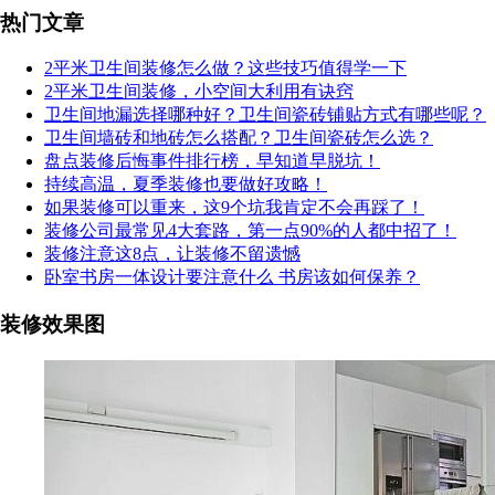
热门文章
2平米卫生间装修怎么做？这些技巧值得学一下
2平米卫生间装修，小空间大利用有诀窍
卫生间地漏选择哪种好？卫生间瓷砖铺贴方式有哪些呢？
卫生间墙砖和地砖怎么搭配？卫生间瓷砖怎么选？
盘点装修后悔事件排行榜，早知道早脱坑！
持续高温，夏季装修也要做好攻略！
如果装修可以重来，这9个坑我肯定不会再踩了！
装修公司最常见4大套路，第一点90%的人都中招了！
装修注意这8点，让装修不留遗憾
卧室书房一体设计要注意什么 书房该如何保养？
装修效果图