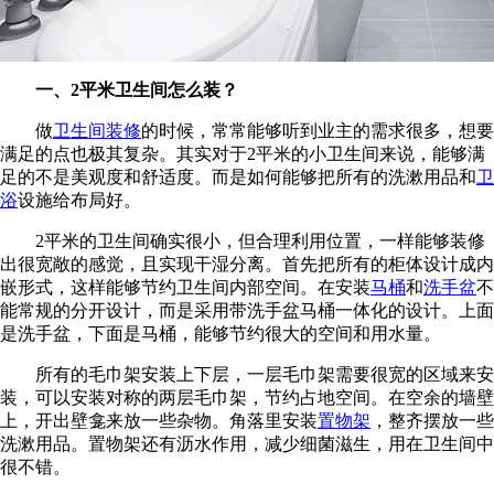
一、2平米卫生间怎么装？
做
卫生间装修
的时候，常常能够听到业主的需求很多，想要
满足的点也极其复杂。其实对于2平米的小卫生间来说，能够满
足的不是美观度和舒适度。而是如何能够把所有的洗漱用品和
卫
浴
设施给布局好。
2平米的卫生间确实很小，但合理利用位置，一样能够装修
出很宽敞的感觉，且实现干湿分离。首先把所有的柜体设计成内
嵌形式，这样能够节约卫生间内部空间。在安装
马桶
和
洗手盆
不
能常规的分开设计，而是采用带洗手盆马桶一体化的设计。上面
是洗手盆，下面是马桶，能够节约很大的空间和用水量。
所有的毛巾架安装上下层，一层毛巾架需要很宽的区域来安
装，可以安装对称的两层毛巾架，节约占地空间。在空余的墙壁
上，开出壁龛来放一些杂物。角落里安装
置物架
，整齐摆放一些
洗漱用品。置物架还有沥水作用，减少细菌滋生，用在卫生间中
很不错。