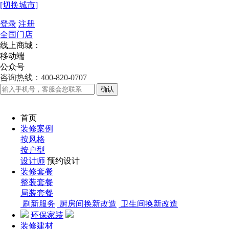
[切换城市]
登录
注册
全国门店
线上商城：
移动端
公众号
咨询热线：400-820-0707
确认
首页
装修案例
按风格
按户型
设计师
预约设计
装修套餐
整装套餐
局装套餐
刷新服务
厨房间换新改造
卫生间换新改造
环保家装
装修建材