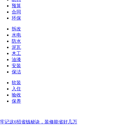
预算
合同
环保
拆改
水电
防水
泥瓦
木工
油漆
安装
保洁
软装
入住
验收
保养
牢记这6招省钱秘诀，装修能省好几万