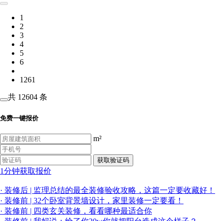
1
2
3
4
5
6
1261
共 12604 条
免费一键报价
m²
获取验证码
1分钟获取报价
·
装修后 |
监理总结的最全装修验收攻略，这篇一定要收藏好！
·
装修前 |
32个卧室背景墙设计，家里装修一定要看！
·
装修前 |
四类玄关装修，看看哪种最适合你