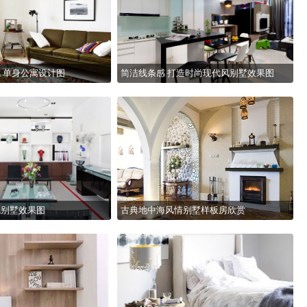
 单身公寓设计图
简洁线条感 打造时尚现代风别墅效果图
风别墅效果图
古典地中海风情别墅样板房欣赏