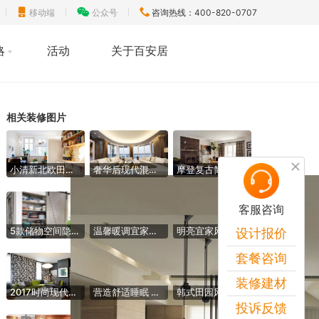
移动端
公众号
咨询热线：400-820-0707
略
活动
关于百安居
相关装修图片
小清新北欧田园风公寓效果图
奢华后现代混搭风 高层公寓样板房欣赏
摩登复古简欧风公寓装饰效果图
客服咨询
5款储物空间隐形门设计 收纳无处不在
温馨暖调宜家风 小户型浴室柜设计图
明亮宜家风餐边柜效果图 让餐厅井井有条
设计报价
套餐咨询
装修建材
2017时尚现代风客厅装饰效果图
营造舒适睡眠 4款布艺床实景图欣赏
韩式田园风碎花窗帘效果图 少女心的最爱
投诉反馈