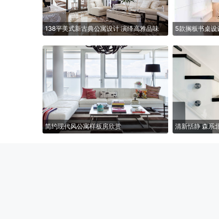
138平美式新古典公寓设计 演绎高雅品味
5款搁板书桌设
简约现代风公寓样板房欣赏
清新恬静 森系