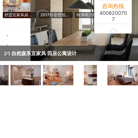
咨询热线
400820070
舒适宜家风厨房 一字型原木橱柜设计
2017卧室壁纸图片欣赏 丰富卧室生活
纯净简洁现代风家居实景图
7
2/5
自然森系宜家风 四居公寓设计