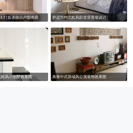
计 打造迷你小户型书房
舒适简约北欧风卧室背景墙设计
北欧风小别墅效果图
典雅中式异域风公寓装饰效果图