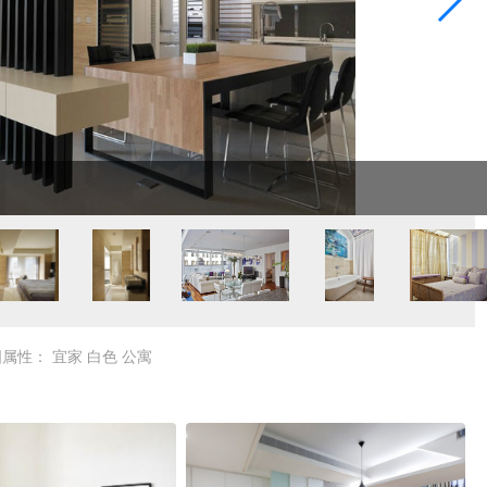
图属性：
宜家
白色
公寓