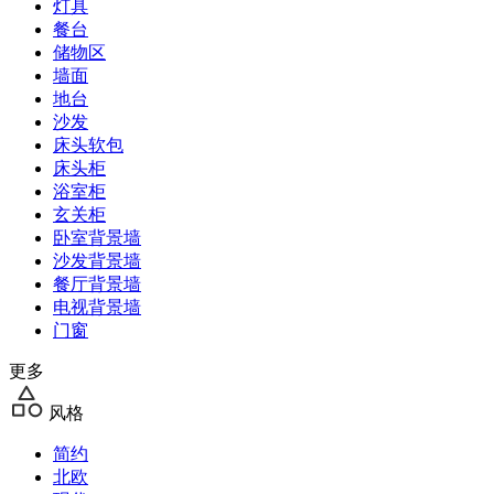
灯具
餐台
储物区
墙面
地台
沙发
床头软包
床头柜
浴室柜
玄关柜
卧室背景墙
沙发背景墙
餐厅背景墙
电视背景墙
门窗
更多
风格
简约
北欧