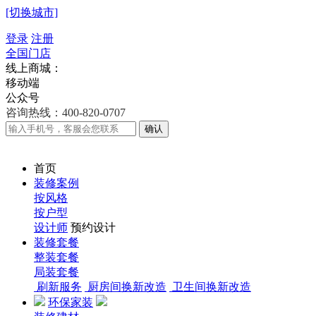
[切换城市]
登录
注册
全国门店
线上商城：
移动端
公众号
咨询热线：400-820-0707
确认
首页
装修案例
按风格
按户型
设计师
预约设计
装修套餐
整装套餐
局装套餐
刷新服务
厨房间换新改造
卫生间换新改造
环保家装