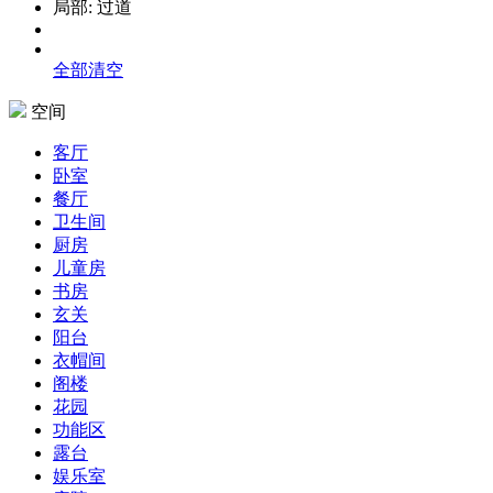
局部:
过道
全部清空
空间
客厅
卧室
餐厅
卫生间
厨房
儿童房
书房
玄关
阳台
衣帽间
阁楼
花园
功能区
露台
娱乐室