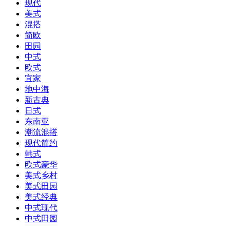
现代
美式
混搭
简欧
田园
中式
欧式
宜家
地中海
新古典
日式
东南亚
潮流混搭
现代简约
韩式
欧式豪华
美式乡村
美式田园
美式经典
中式现代
中式田园