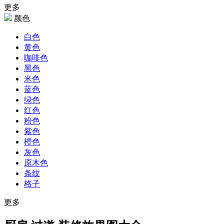
更多
颜色
白色
黄色
咖啡色
黑色
米色
蓝色
绿色
红色
粉色
紫色
橙色
灰色
原木色
条纹
格子
更多