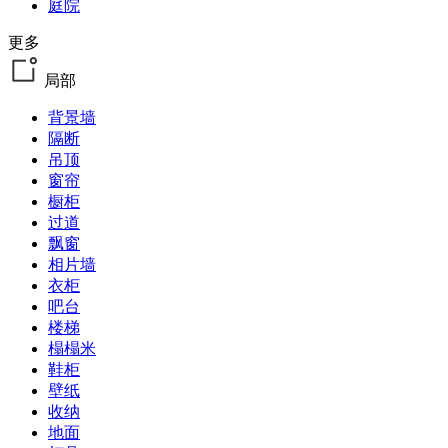
庭院
更多
局部
背景墙
隔断
吊顶
窗帘
橱柜
过道
飘窗
相片墙
衣柜
吧台
楼梯
榻榻米
鞋柜
壁纸
收纳
地面