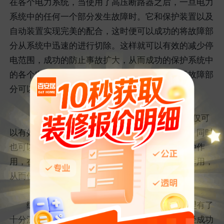
在各个电力系统，当使用了高压断路器之后，一旦电力
系统中的任何一个部分发生故障时。它和保护装置以及
自动装置实现完美的配合，这时便可以成功的将故障部
分从系统中迅速的进行切除。这样就可以有效的减少停
电范围，成功的防止事故扩大，从而成功的保护系统中
的各个电气设备不会被受损坏，从而保证系统无故障部
分可以安全运行。
（3）灭弧作用：高压断路器的成功应用不仅仅可
以有效的保护可靠的开断空载电流以及负荷电流，同时
也可以可靠的开断短路电流。也正是因为它的这种作
用，在很多的电路系统正常运用中起到了相应的作用，
从而使它可以顺利得到应用。
综上所述，相信大家对于
高压断路器工作原理
有了
十分深入的认识与了解。现如今，高压断路器已经成功