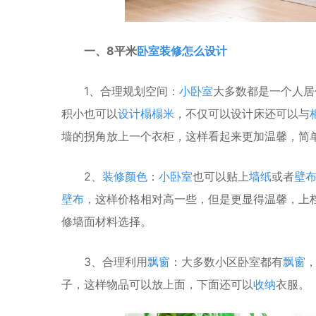
一、8平米
卧室
装修怎么设计
1、合理规划空间：
小
卧室
大多数都是一个人居
积小也可以
设计榻榻米
，不仅可以设计床还可以与
墙的拐角放上一个衣柜，这样看起来更加温馨，简
2、
装修颜色
：
小卧室
也可以贴上
墙纸
或者
壁
壁布
，这样价格相对高一些，但是更显得温馨，上
修墙面材料选择。
3、合理利用
飘窗
：大多数小区卧室都有
飘窗
子，这样物品可以放上面，下面还可以
收纳
衣服。