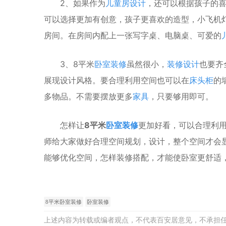
2、如果作为
儿童房设计
，还可以根据孩子的
可以选择更加有创意，孩子更喜欢的造型，小飞机
房间。在房间内配上一张写字桌、电脑桌、可爱的
3、8平米
卧室装修
虽然很小，
装修设计
也要齐
展现设计风格。要合理利用空间也可以在
床头柜
的
多物品。不需要摆放更多
家具
，只要够用即可。
怎样让
8平米
卧室装修
更加好看，可以合理利
师给大家做好合理空间规划，设计，整个空间才会
能够优化空间，怎样装修搭配，才能使卧室更舒适
8平米卧室装修
卧室装修
上述内容为转载或编者观点，不代表百安居意见，不承担