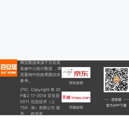
网页数据来源于百安居
装修中心统计数据 ，网
页案例中的效果图仅供
参考。
沪IC
Copyright © 20
P备2
17-2018 百安居
0011
信息技术（上
756
海）有限公司 版
号
权所有