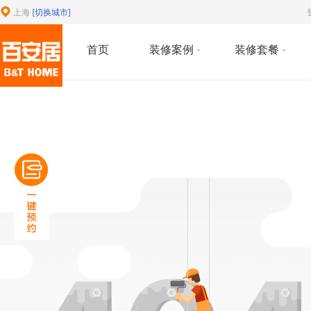
上海
[切换城市]
首页
装修案例
装修套餐