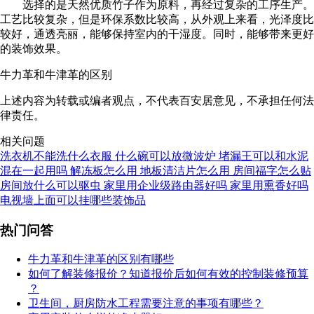
选择的是天然优质竹子作为原料，再经过复杂的工序生产。
工艺比较复杂，但是环保系数比较高，从外观上来看，光泽度比
较好，通透亮丽，能够保持室内的干湿度。同时，能够带来更好
的装饰效果。
牛力革和牛津革的区别
上述内容为转载或编者观点，不代表百安居意见，不承担任何法
律责任。
相关问题
洗衣机不能洗什么衣服
什么碗可以放微波炉
堵漏王可以和水泥
混在一起用吗
解冻板怎么用
地板清洁片怎么用
房间福字怎么贴
房间放什么可以驱虫
家里用企业级路由器好吗
家里用熏香好吗
电视墙上面可以挂哪些装饰品
热门问答
牛力革和牛津革的区别有哪些
如何了解装修报价？知道报价后如何有效的控制装修预算
？
卫生间，厨房防水工程需要注意的事项有哪些？