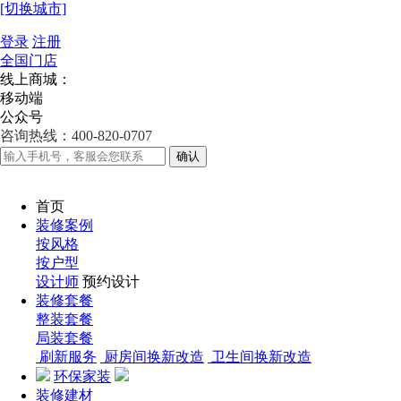
[切换城市]
登录
注册
全国门店
线上商城：
移动端
公众号
咨询热线：400-820-0707
确认
首页
装修案例
按风格
按户型
设计师
预约设计
装修套餐
整装套餐
局装套餐
刷新服务
厨房间换新改造
卫生间换新改造
环保家装
装修建材