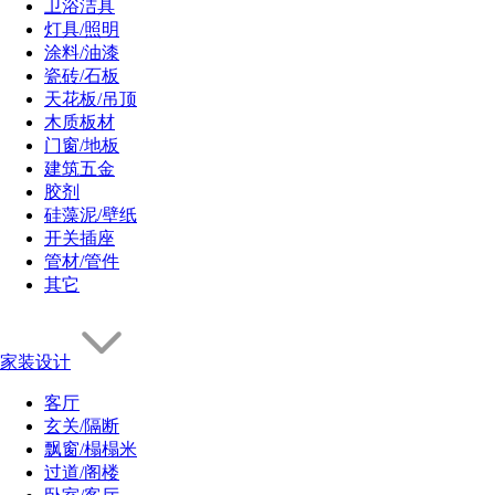
卫浴洁具
灯具/照明
涂料/油漆
瓷砖/石板
天花板/吊顶
木质板材
门窗/地板
建筑五金
胶剂
硅藻泥/壁纸
开关插座
管材/管件
其它
家装设计
客厅
玄关/隔断
飘窗/榻榻米
过道/阁楼