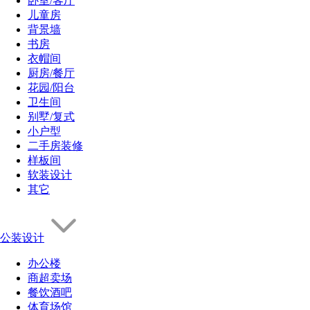
卧室/客厅
儿童房
背景墙
书房
衣帽间
厨房/餐厅
花园/阳台
卫生间
别墅/复式
小户型
二手房装修
样板间
软装设计
其它
公装设计
办公楼
商超卖场
餐饮酒吧
体育场馆